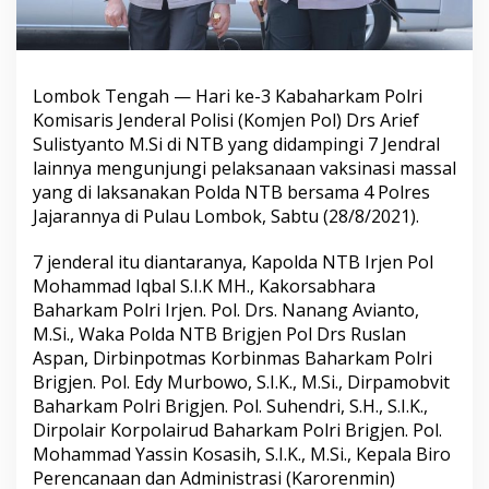
Lombok Tengah — Hari ke-3 Kabaharkam Polri
Komisaris Jenderal Polisi (Komjen Pol) Drs Arief
Sulistyanto M.Si di NTB yang didampingi 7 Jendral
lainnya mengunjungi pelaksanaan vaksinasi massal
yang di laksanakan Polda NTB bersama 4 Polres
Jajarannya di Pulau Lombok, Sabtu (28/8/2021).
7 jenderal itu diantaranya, Kapolda NTB Irjen Pol
Mohammad Iqbal S.I.K MH., Kakorsabhara
Baharkam Polri Irjen. Pol. Drs. Nanang Avianto,
M.Si., Waka Polda NTB Brigjen Pol Drs Ruslan
Aspan, Dirbinpotmas Korbinmas Baharkam Polri
Brigjen. Pol. Edy Murbowo, S.I.K., M.Si., Dirpamobvit
Baharkam Polri Brigjen. Pol. Suhendri, S.H., S.I.K.,
Dirpolair Korpolairud Baharkam Polri Brigjen. Pol.
Mohammad Yassin Kosasih, S.I.K., M.Si., Kepala Biro
Perencanaan dan Administrasi (Karorenmin)