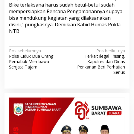
Bike terlaksana harus sudah betul-betul sudah
mempersiapkan Rencana Pengamanannya supaya
bisa mendukung kegiatan yang dilaksanakan
disini,” pungkasnya. Demikian Kabid Humas Polda
NTB
N
Pos sebelumnya
Pos berikutnya
Polisi Ciduk Dua Orang
Terkait ilegal Fhising,
a
Pemabuk Membawa
Kapolres dan Dinas
v
Senjata Tajam
Perikanan Beri Perhatian
Serius
i
g
a
s
i
p
o