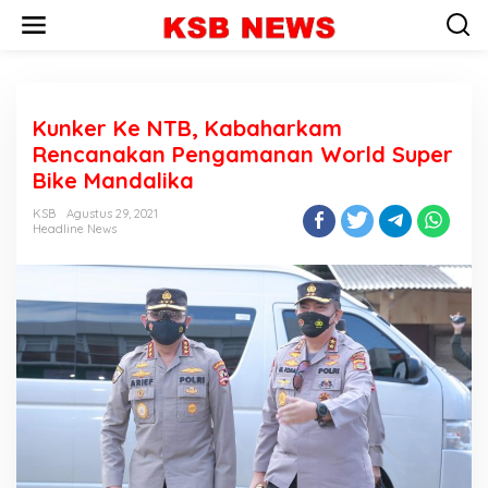
L
e
w
a
t
i
Kunker Ke NTB, Kabaharkam
k
e
Rencanakan Pengamanan World Super
k
Bike Mandalika
o
n
KSB
Agustus 29, 2021
t
Headline News
e
n