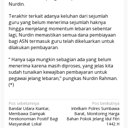
Nurdin.
Terakhir terkait adanya keluhan dari sejumlah
guru yang belum menerima sejumlah haknya
hingga menjelang momentum lebaran sebentar
lagi, Nurdin memastikan semua dana pembiayaan
bagi ASN termasuk guru telah dikeluarkan untuk
dilakukan pembayaran.
“ Hanya saja mungkin sebagian ada yang belum
menerima karena masih diproses, yang jelas kita
sudah tunaikan kewajiban pembayaran untuk
pegawai jelang lebaran,” pungkas Nurdin Rahman.
(*)
N
Pos sebelumnya
Pos berikutnya
Bandar Udara Kiantar,
Intelkam Polres Sumbawa
a
Membawa Dampak
Barat, Monitoring Harga
v
Perekonomian Positif Bagi
Bahan Pokok Jelang Idul Fitri
Masyarakat Lokal
1442 H