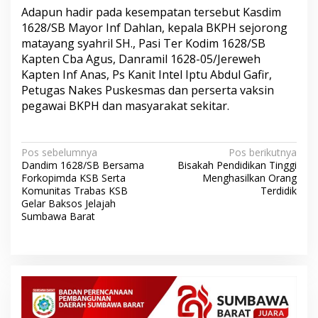
Adapun hadir pada kesempatan tersebut Kasdim
1628/SB Mayor Inf Dahlan, kepala BKPH sejorong
matayang syahril SH., Pasi Ter Kodim 1628/SB
Kapten Cba Agus, Danramil 1628-05/Jereweh
Kapten Inf Anas, Ps Kanit Intel Iptu Abdul Gafir,
Petugas Nakes Puskesmas dan perserta vaksin
pegawai BKPH dan masyarakat sekitar.
N
Pos sebelumnya
Pos berikutnya
Dandim 1628/SB Bersama
Bisakah Pendidikan Tinggi
a
Forkopimda KSB Serta
Menghasilkan Orang
v
Komunitas Trabas KSB
Terdidik
Gelar Baksos Jelajah
i
Sumbawa Barat
g
a
s
i
p