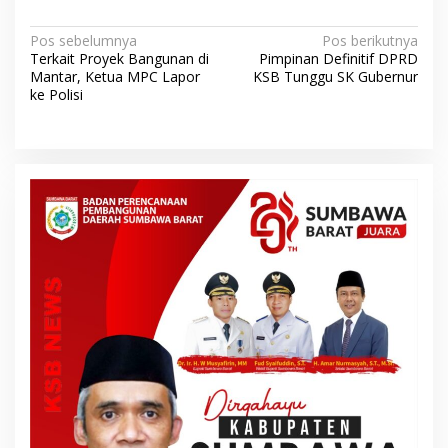
N
Pos sebelumnya
Pos berikutnya
Terkait Proyek Bangunan di
Pimpinan Definitif DPRD
a
Mantar, Ketua MPC Lapor
KSB Tunggu SK Gubernur
v
ke Polisi
i
g
a
s
i
p
o
s