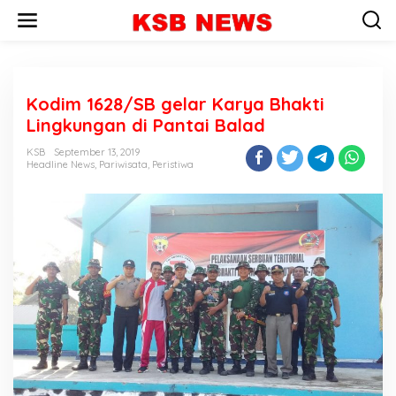
L
e
w
a
t
i
Kodim 1628/SB gelar Karya Bhakti
k
e
Lingkungan di Pantai Balad
k
o
KSB
September 13, 2019
n
Headline News
,
Pariwisata
,
Peristiwa
t
e
n