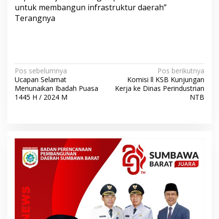
untuk membangun infrastruktur daerah”
Terangnya
N
Pos sebelumnya
Pos berikutnya
Ucapan Selamat
Komisi ll KSB Kunjungan
a
Menunaikan Ibadah Puasa
Kerja ke Dinas Perindustrian
v
1445 H / 2024 M
NTB
i
g
a
s
i
p
o
s