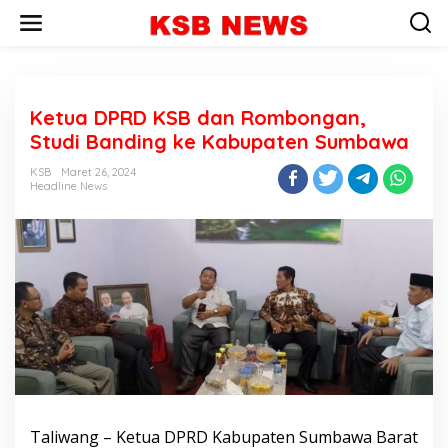
L
e
w
a
t
i
Ketua DPRD KSB dan Rombongan,
k
e
Studi Banding ke Kabupaten Sumbawa
k
o
KSB
Maret 26, 2024
n
Headline News
t
e
n
Taliwang – Ketua DPRD Kabupaten Sumbawa Barat