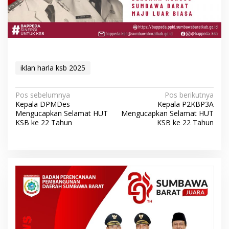
iklan harla ksb 2025
N
Pos sebelumnya
Pos berikutnya
Kepala DPMDes
Kepala P2KBP3A
a
Mengucapkan Selamat HUT
Mengucapkan Selamat HUT
v
KSB ke 22 Tahun
KSB ke 22 Tahun
i
g
a
s
i
p
o