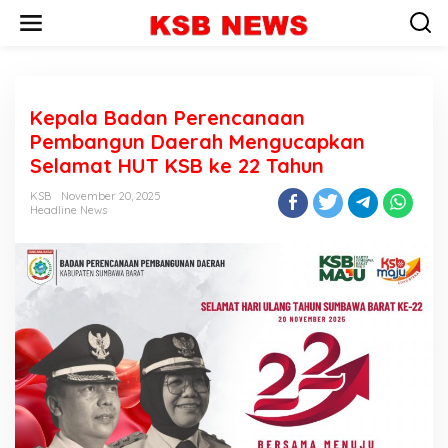
L
e
w
a
t
i
Kepala Badan Perencanaan
k
e
Pembangun Daerah Mengucapkan
k
Selamat HUT KSB ke 22 Tahun
o
n
KSB
November 20, 2025
t
Headline News
e
n