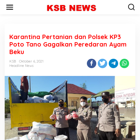
L
e
w
a
t
i
Karantina Pertanian dan Polsek KP3
k
e
Poto Tano Gagalkan Peredaran Ayam
k
Beku
o
n
KSB
Oktober 6, 2021
t
Headline News
e
n