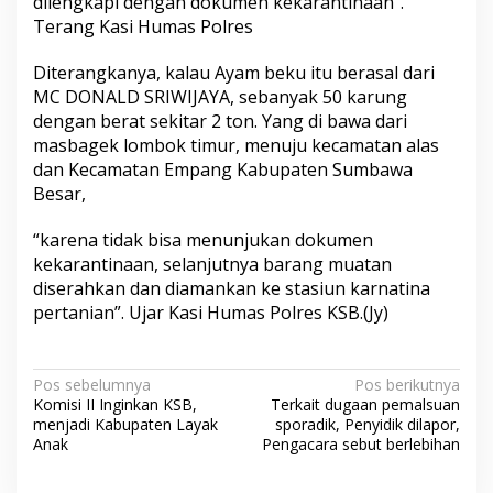
dilengkapi dengan dokumen kekarantinaan”.
Terang Kasi Humas Polres
Diterangkanya, kalau Ayam beku itu berasal dari
MC DONALD SRIWIJAYA, sebanyak 50 karung
dengan berat sekitar 2 ton. Yang di bawa dari
masbagek lombok timur, menuju kecamatan alas
dan Kecamatan Empang Kabupaten Sumbawa
Besar,
“karena tidak bisa menunjukan dokumen
kekarantinaan, selanjutnya barang muatan
diserahkan dan diamankan ke stasiun karnatina
pertanian”. Ujar Kasi Humas Polres KSB.(Jy)
N
Pos sebelumnya
Pos berikutnya
Komisi II Inginkan KSB,
Terkait dugaan pemalsuan
a
menjadi Kabupaten Layak
sporadik, Penyidik dilapor,
v
Anak
Pengacara sebut berlebihan
i