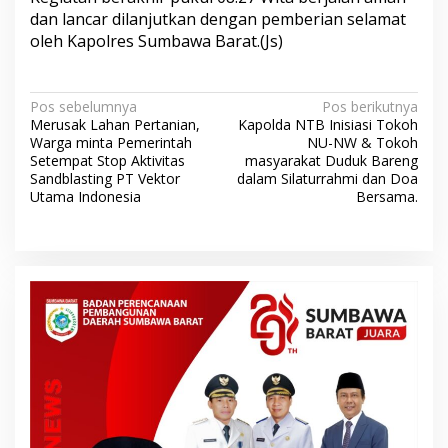
dan lancar dilanjutkan dengan pemberian selamat
oleh Kapolres Sumbawa Barat.(Js)
N
Pos sebelumnya
Pos berikutnya
Merusak Lahan Pertanian,
Kapolda NTB Inisiasi Tokoh
a
Warga minta Pemerintah
NU-NW & Tokoh
v
Setempat Stop Aktivitas
masyarakat Duduk Bareng
Sandblasting PT Vektor
dalam Silaturrahmi dan Doa
i
Utama Indonesia
Bersama.
g
a
s
i
p
o
s