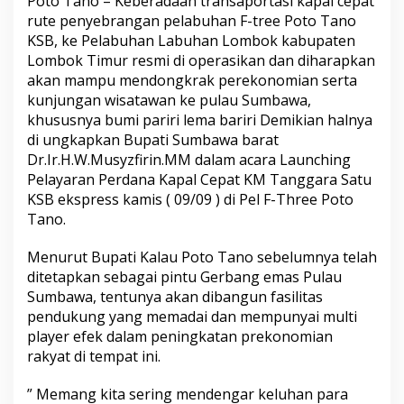
Poto Tano – Keberadaan transaportasi kapal cepat
rute penyebrangan pelabuhan F-tree Poto Tano
KSB, ke Pelabuhan Labuhan Lombok kabupaten
Lombok Timur resmi di operasikan dan diharapkan
akan mampu mendongkrak perekonomian serta
kunjungan wisatawan ke pulau Sumbawa,
khususnya bumi pariri lema bariri Demikian halnya
di ungkapkan Bupati Sumbawa barat
Dr.Ir.H.W.Musyzfirin.MM dalam acara Launching
Pelayaran Perdana Kapal Cepat KM Tanggara Satu
KSB ekspress kamis ( 09/09 ) di Pel F-Three Poto
Tano.
Menurut Bupati Kalau Poto Tano sebelumnya telah
ditetapkan sebagai pintu Gerbang emas Pulau
Sumbawa, tentunya akan dibangun fasilitas
pendukung yang memadai dan mempunyai multi
player efek dalam peningkatan prekonomian
rakyat di tempat ini.
” Memang kita sering mendengar keluhan para