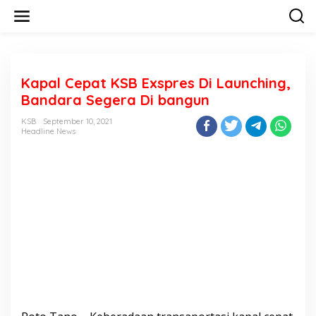
L
e
w
a
t
i
Kapal Cepat KSB Exspres Di Launching,
k
e
Bandara Segera Di bangun
k
o
KSB
September 10, 2021
n
Headline News
t
e
n