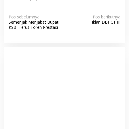
N
Pos sebelumnya
Pos berikutnya
Semenjak Menjabat Bupati
Iklan DBHCT III
a
KSB, Terus Toreh Prestasi
v
i
g
a
s
i
p
o
s