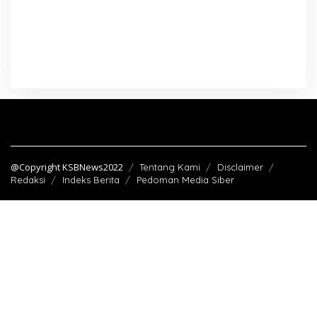
@Copyright KSBNews2022
Tentang Kami
Disclaimer
Redaksi
Indeks Berita
Pedoman Media Siber