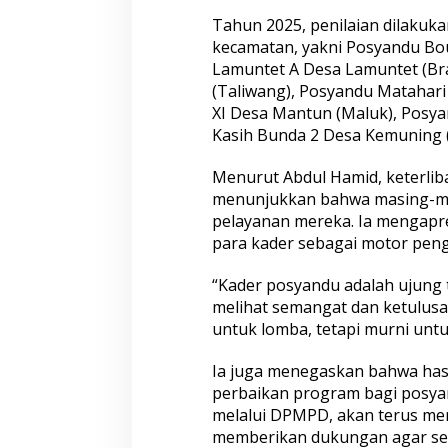
Tahun 2025, penilaian dilakuka
kecamatan, yakni Posyandu Bou
Lamuntet A Desa Lamuntet (Bra
(Taliwang), Posyandu Matahari
XI Desa Mantun (Maluk), Posya
Kasih Bunda 2 Desa Kemuning 
Menurut Abdul Hamid, keterli
menunjukkan bahwa masing-mas
pelayanan mereka. Ia mengapres
para kader sebagai motor pen
“Kader posyandu adalah ujung 
melihat semangat dan ketulus
untuk lomba, tetapi murni unt
Ia juga menegaskan bahwa hasi
perbaikan program bagi posya
melalui DPMPD, akan terus m
memberikan dukungan agar se