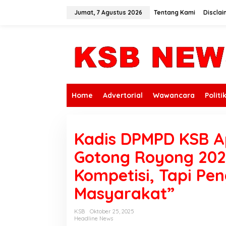
L
e
Jumat, 7 Agustus 2026
Tentang Kami
Disclai
w
a
t
i
k
e
k
o
n
Home
Advertorial
Wawancara
Politi
t
e
n
Kadis DPMPD KSB A
Gotong Royong 202
Kompetisi, Tapi P
Masyarakat”
KSB
Oktober 25, 2025
Headline News