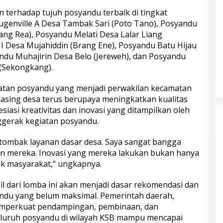
n terhadap tujuh posyandu terbaik di tingkat
genville A Desa Tambak Sari (Poto Tano), Posyandu
ng Rea), Posyandu Melati Desa Lalar Liang
 I Desa Mujahiddin (Brang Ene), Posyandu Batu Hijau
ndu Muhajirin Desa Belo (Jereweh), dan Posyandu
(Sekongkang).
batan posyandu yang menjadi perwakilan kecamatan
ing desa terus berupaya meningkatkan kualitas
iasi kreativitas dan inovasi yang ditampilkan oleh
ggerak kegiatan posyandu.
tombak layanan dasar desa. Saya sangat bangga
an mereka. Inovasi yang mereka lakukan bukan hanya
uk masyarakat,” ungkapnya.
l dari lomba ini akan menjadi dasar rekomendasi dan
ndu yang belum maksimal. Pemerintah daerah,
emperkuat pendampingan, pembinaan, dan
luruh posyandu di wilayah KSB mampu mencapai