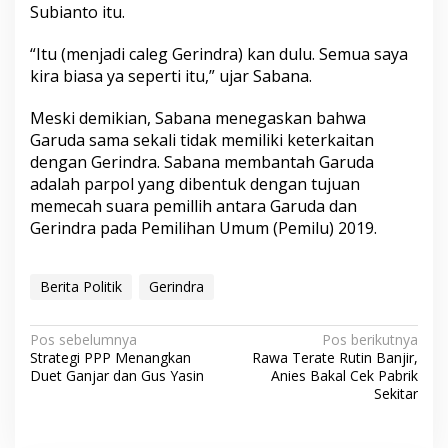
Subianto itu.
“Itu (menjadi caleg Gerindra) kan dulu. Semua saya
kira biasa ya seperti itu,” ujar Sabana.
Meski demikian, Sabana menegaskan bahwa
Garuda sama sekali tidak memiliki keterkaitan
dengan Gerindra. Sabana membantah Garuda
adalah parpol yang dibentuk dengan tujuan
memecah suara pemillih antara Garuda dan
Gerindra pada Pemilihan Umum (Pemilu) 2019.
Berita Politik
Gerindra
N
Pos sebelumnya
Pos berikutnya
Strategi PPP Menangkan
Rawa Terate Rutin Banjir,
a
Duet Ganjar dan Gus Yasin
Anies Bakal Cek Pabrik
v
Sekitar
i