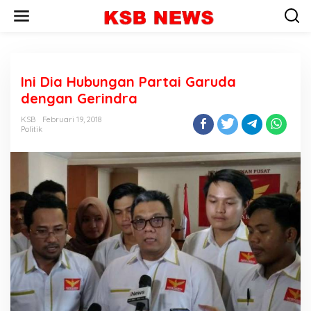
L
e
w
a
t
i
Ini Dia Hubungan Partai Garuda
k
e
dengan Gerindra
k
o
KSB
Februari 19, 2018
n
Politik
t
e
n