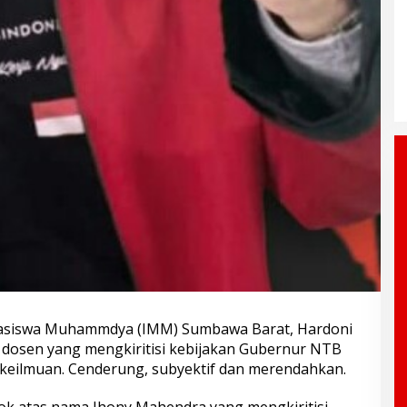
asiswa Muhammdya (IMM) Sumbawa Barat, Hardoni
 dosen yang mengkiritisi kebijakan Gubernur NTB
s keilmuan. Cenderung, subyektif dan merendahkan.
ok atas nama Jhony Mahendra yang mengkiritisi