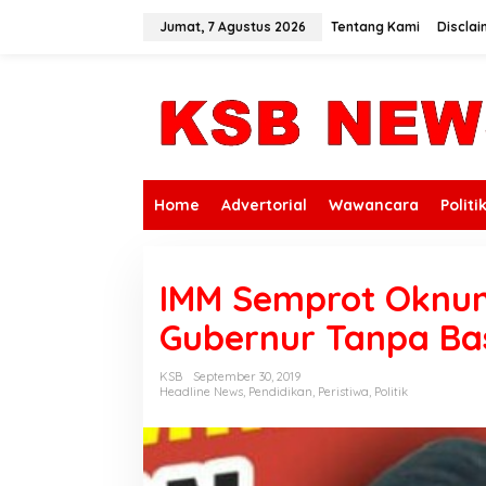
L
e
Jumat, 7 Agustus 2026
Tentang Kami
Disclai
w
a
t
i
k
e
k
o
n
Home
Advertorial
Wawancara
Politi
t
e
n
IMM Semprot Oknum 
Gubernur Tanpa Ba
KSB
September 30, 2019
Headline News
,
Pendidikan
,
Peristiwa
,
Politik