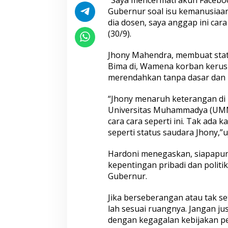
Gubernur soal isu kemanusiaan 
dia dosen, saya anggap ini car
(30/9).
Jhony Mahendra, membuat sta
Bima di, Wamena korban kerus
merendahkan tanpa dasar dan 
“Jhony menaruh keterangan di 
Universitas Muhammadya (UMM
cara cara seperti ini. Tak ada
seperti status saudara Jhony,”u
Hardoni menegaskan, siapapun 
kepentingan pribadi dan politi
Gubernur.
Jika berseberangan atau tak set
lah sesuai ruangnya. Jangan ju
dengan kegagalan kebijakan pem