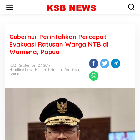
L
e
w
a
t
i
Gubernur Perintahkan Percepat
k
e
Evakuasi Ratusan Warga NTB di
k
Wamena, Papua
o
n
t
KSB
September 27, 2019
e
Headline News
,
Hukum Kriminal
,
Peristiwa
,
Politik
n