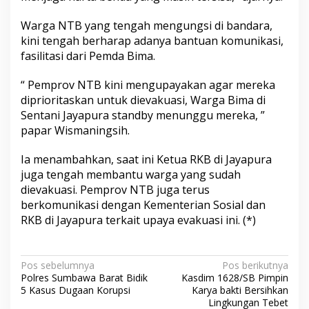
Warga NTB yang tengah mengungsi di bandara,
kini tengah berharap adanya bantuan komunikasi,
fasilitasi dari Pemda Bima.
“ Pemprov NTB kini mengupayakan agar mereka
diprioritaskan untuk dievakuasi, Warga Bima di
Sentani Jayapura standby menunggu mereka, ”
papar Wismaningsih.
Ia menambahkan, saat ini Ketua RKB di Jayapura
juga tengah membantu warga yang sudah
dievakuasi. Pemprov NTB juga terus
berkomunikasi dengan Kementerian Sosial dan
RKB di Jayapura terkait upaya evakuasi ini. (*)
N
Pos sebelumnya
Pos berikutnya
Polres Sumbawa Barat Bidik
Kasdim 1628/SB Pimpin
a
5 Kasus Dugaan Korupsi
Karya bakti Bersihkan
v
Lingkungan Tebet