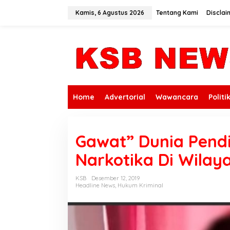
L
e
Kamis, 6 Agustus 2026
Tentang Kami
Disclai
w
a
t
i
k
e
k
o
n
Home
Advertorial
Wawancara
Politi
t
e
n
Gawat” Dunia Pendi
Narkotika Di Wila
KSB
Desember 12, 2019
Headline News
,
Hukum Kriminal