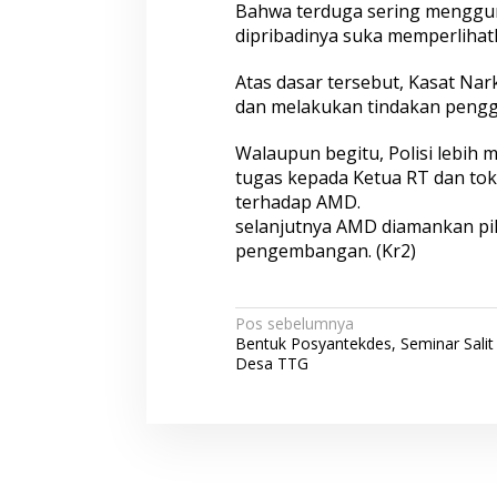
Bahwa terduga sering menggu
dipribadinya suka memperlihat
Atas dasar tersebut, Kasat N
dan melakukan tindakan peng
Walaupun begitu, Polisi lebih
tugas kepada Ketua RT dan to
terhadap AMD.
selanjutnya AMD diamankan pi
pengembangan. (Kr2)
N
Pos sebelumnya
Bentuk Posyantekdes, Seminar Sali
a
Desa TTG
v
i
g
a