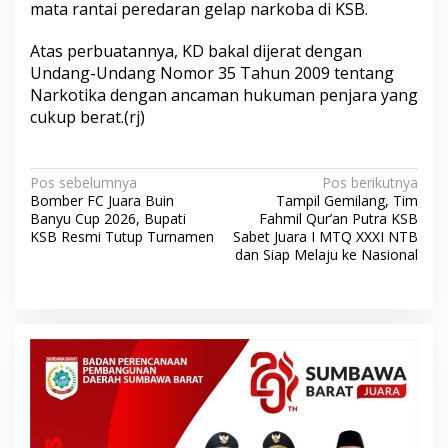
mata rantai peredaran gelap narkoba di KSB.
​Atas perbuatannya, KD bakal dijerat dengan
Undang-Undang Nomor 35 Tahun 2009 tentang
Narkotika dengan ancaman hukuman penjara yang
cukup berat.(rj)
N
Pos sebelumnya
Pos berikutnya
Bomber FC Juara Buin
Tampil Gemilang, Tim
a
Banyu Cup 2026, Bupati
Fahmil Qur’an Putra KSB
v
KSB Resmi Tutup Turnamen
Sabet Juara I MTQ XXXI NTB
dan Siap Melaju ke Nasional
i
g
a
s
i
p
o