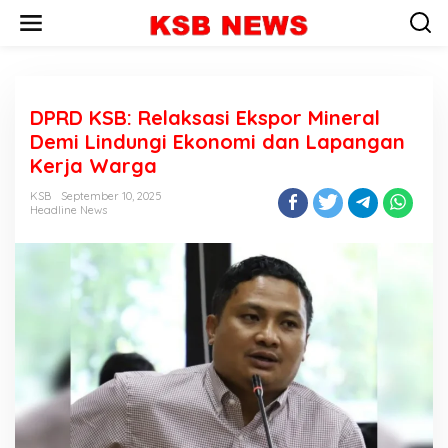
L
e
w
a
t
i
DPRD KSB: Relaksasi Ekspor Mineral
k
e
Demi Lindungi Ekonomi dan Lapangan
k
Kerja Warga
o
n
KSB
September 10, 2025
t
Headline News
e
n