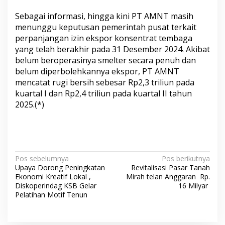
Sebagai informasi, hingga kini PT AMNT masih
menunggu keputusan pemerintah pusat terkait
perpanjangan izin ekspor konsentrat tembaga
yang telah berakhir pada 31 Desember 2024. Akibat
belum beroperasinya smelter secara penuh dan
belum diperbolehkannya ekspor, PT AMNT
mencatat rugi bersih sebesar Rp2,3 triliun pada
kuartal I dan Rp2,4 triliun pada kuartal II tahun
2025.(*)
N
Pos sebelumnya
Pos berikutnya
Upaya Dorong Peningkatan
Revitalisasi Pasar Tanah
a
Ekonomi Kreatif Lokal ,
Mirah telan Anggaran Rp.
v
Diskoperindag KSB Gelar
16 Milyar
Pelatihan Motif Tenun
i
g