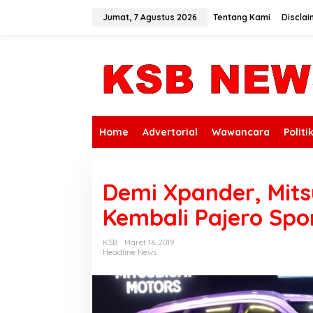
L
e
Jumat, 7 Agustus 2026
Tentang Kami
Disclai
w
a
t
i
k
e
k
o
n
Home
Advertorial
Wawancara
Politi
t
e
n
Demi Xpander, Mits
Kembali Pajero Spo
KSB
Maret 16, 2019
Headline News