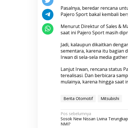
Pasalnya, beredar rencana unt
Pajero Sport bakal kembali ber
Menurut Direktur of Sales & M
saat ini Pajero Sport masih dip
Jadi, kalaupun dikaitkan denga
sementara, karena itu bagian d
Irwan di sela-sela media gatheri
Lanjut Irwan, rencana status 
terealisasi. Dan berbicara sam
mulainya, karena hingga saat i
Berita Otomotif
Mitsubishi
N
Pos sebelumnya
Sosok New Nissan Livina Terungkap
a
NMI?