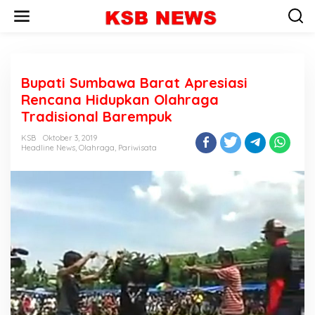
L
e
w
a
t
i
Bupati Sumbawa Barat Apresiasi
k
e
Rencana Hidupkan Olahraga
k
Tradisional Barempuk
o
n
KSB
Oktober 3, 2019
t
Headline News
,
Olahraga
,
Pariwisata
e
n