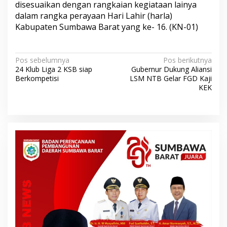
disesuaikan dengan rangkaian kegiataan lainya
dalam rangka perayaan Hari Lahir (harla)
Kabupaten Sumbawa Barat yang ke- 16. (KN-01)
N
Pos sebelumnya
Pos berikutnya
24 Klub Liga 2 KSB siap
Gubernur Dukung Aliansi
a
Berkompetisi
LSM NTB Gelar FGD Kaji
v
KEK
i
g
a
s
i
p
o
s