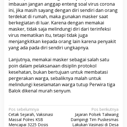
imbauan jangan anggap enteng soal virus corona
ini, jika masih sayang dengan diri sendiri dan orang
terdekat di rumah, maka gunakan masker saat
berkegiatan di luar. Karena dengan memakai
masker, tidak saja melindungi diri dari terinfeksi
virus mematikan itu, tetapi tidak juga
menjangkitkan kepada orang lain karena penyakit
yang ada pada diri sendiri ungkapnya.
Lanjutnya, memakai masker sebagai salah satu
poin dalam pelaksanaan disiplin protokol
kesehatan, bukan bertujuan untuk membatasi
pergerakan warga, sebaliknya malah untuk
melindungi keselamatan warga tutup Perwira tiga
Balok dikenal murah senyum.
N
Pos sebelumnya
Pos berikutnya
Cetak Sejarah, Vaksinasi
Jajaran Polsek Taliwang
a
Massal Polres KSB
Dampingi Tim Puskesmas
v
Mencapai 3225 Dosis
Lakukan Vasinasi di Desa