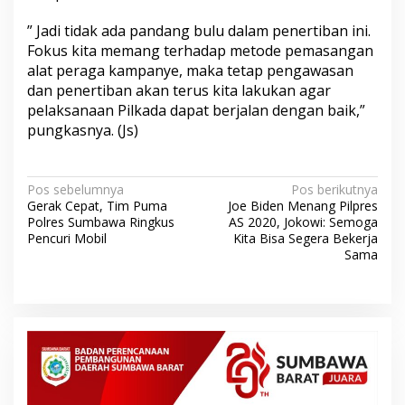
” Jadi tidak ada pandang bulu dalam penertiban ini.
Fokus kita memang terhadap metode pemasangan
alat peraga kampanye, maka tetap pengawasan
dan penertiban akan terus kita lakukan agar
pelaksanaan Pilkada dapat berjalan dengan baik,”
pungkasnya. (Js)
N
Pos sebelumnya
Pos berikutnya
Gerak Cepat, Tim Puma
Joe Biden Menang Pilpres
a
Polres Sumbawa Ringkus
AS 2020, Jokowi: Semoga
v
Pencuri Mobil
Kita Bisa Segera Bekerja
Sama
i
g
a
s
i
p