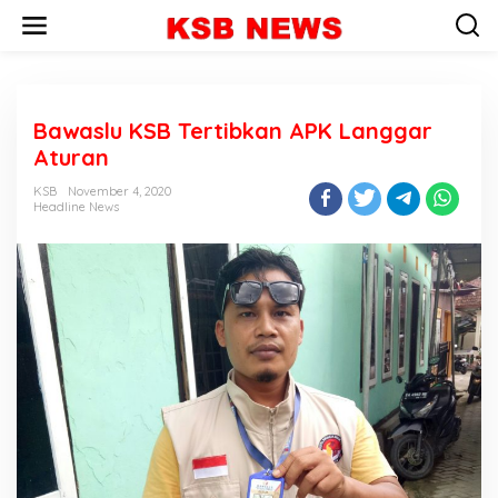
L
e
w
a
t
i
Bawaslu KSB Tertibkan APK Langgar
k
e
Aturan
k
o
KSB
November 4, 2020
n
Headline News
t
e
n