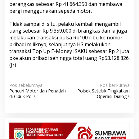
berangkas sebesar Rp 41.664.350 dan membawa
pergi menggunakan sepeda motor.
Tidak sampai di situ, pelaku kembali mengambil
uang sebesar Rp 9.359.000 di brangkas dan ia juga
melakukan transaksi pulsa Rp100 ribu ke nomor
pribadi miliknya, selanjutnya HS melakukan
transaksi Top Up E-Money ISAKU sebesar Rp 2 juta
bke akun pribadi sehingga total uang Rp53.128.826.
(Jr)
N
Pos sebelumnya
Pos berikutnya
Pencuri Motor dan Penadah
Polsek Seteluk Tingkatkan
a
di Ciduk Polisi
Operasi Dialogis
v
i
g
a
s