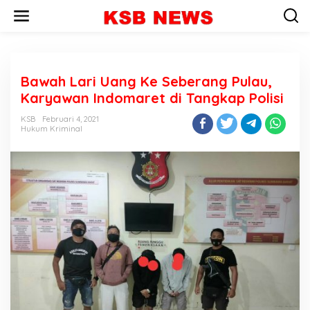
L
e
w
a
t
i
Bawah Lari Uang Ke Seberang Pulau,
k
e
Karyawan Indomaret di Tangkap Polisi
k
o
KSB
Februari 4, 2021
n
Hukum Kriminal
t
e
n