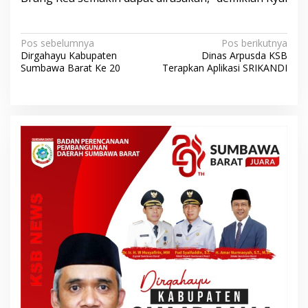
N
Pos sebelumnya
Pos berikutnya
Dirgahayu Kabupaten
Dinas Arpusda KSB
a
Sumbawa Barat Ke 20
Terapkan Aplikasi SRIKANDI
v
i
g
a
s
i
p
o
s