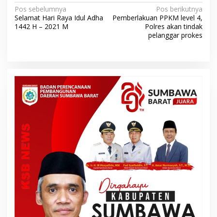
N
Pos sebelumnya
Pos berikutnya
Selamat Hari Raya Idul Adha
Pemberlakuan PPKM level 4,
a
1442 H – 2021 M
Polres akan tindak
v
pelanggar prokes
i
g
a
s
i
p
o
s