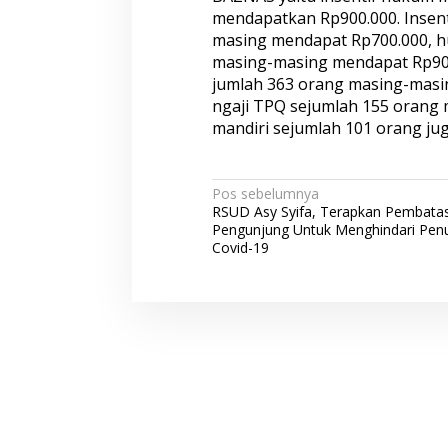
mendapatkan Rp900.000. Insen
masing mendapat Rp700.000, h
masing-masing mendapat Rp900
jumlah 363 orang masing-masin
ngaji TPQ sejumlah 155 orang 
mandiri sejumlah 101 orang ju
N
Pos sebelumnya
RSUD Asy Syifa, Terapkan Pembata
a
Pengunjung Untuk Menghindari Penu
v
Covid-19
i
g
a
s
i
p