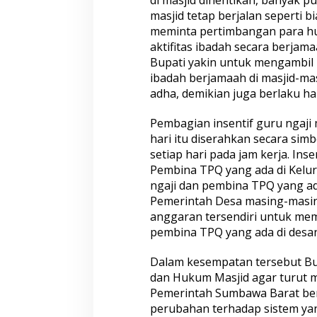
di masjid dihentikan, banyak pu
masjid tetap berjalan seperti 
meminta pertimbangan para hu
aktifitas ibadah secara berja
Bupati yakin untuk mengambil
ibadah berjamaah di masjid-mas
adha, demikian juga berlaku ha
Pembagian insentif guru ngaj
hari itu diserahkan secara sim
setiap hari pada jam kerja. Ins
Pembina TPQ yang ada di Kelu
ngaji dan pembina TPQ yang ad
Pemerintah Desa masing-masing
anggaran tersendiri untuk mem
pembina TPQ yang ada di desa
Dalam kesempatan tersebut Bu
dan Hukum Masjid agar turut 
Pemerintah Sumbawa Barat be
perubahan terhadap sistem yan