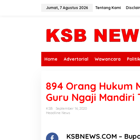
L
e
Jumat, 7 Agustus 2026
Tentang Kami
Disclai
w
a
t
i
k
e
k
o
n
Home
Advertorial
Wawancara
Politi
t
e
n
894 Orang Hukum M
Guru Ngaji Mandiri 
KSB
September 16, 2020
Headline News
KSBNEWS.COM – Bupat