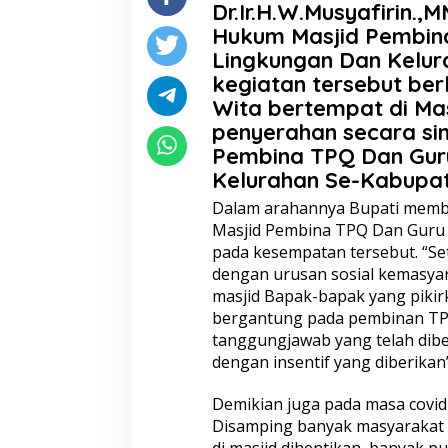
Dr.Ir.H.W.Musyafirin
Hukum Masjid Pembina
Lingkungan Dan Kelu
kegiatan tersebut ber
Wita bertempat di Ma
penyerahan secara si
Pembina TPQ Dan Guru
Kelurahan Se-Kabupa
Dalam arahannya Bupati membe
Masjid Pembina TPQ Dan Guru 
pada kesempatan tersebut. “Se
dengan urusan sosial kemasyar
masjid Bapak-bapak yang pikirk
bergantung pada pembinan TPQ 
tanggungjawab yang telah dibe
dengan insentif yang diberikan”
Demikian juga pada masa covid
Disamping banyak masyarakat 