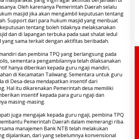
la masyarakat yang ingin agar aktifitas berjamaah di
biasanya. Oleh karenanya Pemerintah Daerah selalu
kum masjid jika akan mengambil keputusan tentang
maah. Support dari para hukum masjid yang menbuat
 keputusan tentang boleh tidaknya melaksanakan
jid dan di lapangan terbuka pada saat shalat iedul
l yang sama terkait dengan aktifitas beribadah.
i mandiri dan pembina TPQ yang berlangsung pada
bolis, sementara pengambilannya telah dilaksanakan
entif hanya diberikan kepada guru ngaji mandiri,
rahan di Kecamatan Taliwang. Sementara untuk guru
a di Desa-desa mendapatkan insentif dari
. Hal itu dikarenakan Pemerintah desa memiliki
berikan insentif kepada para guru ngaji dan
nya masing-masing.
pati juga mengajak kepada guru ngaji, pembina TPQ
membantu Pemerintah Daerah dalam memerangi riba.
rsama manajemen Bank NTB telah melakukan
g dijalankan, dari yang sebelumnya konvensional