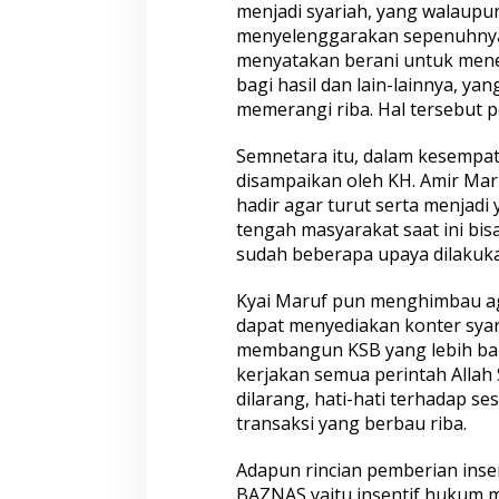
menjadi syariah, yang walaupu
menyelenggarakan sepenuhnya 
menyatakan berani untuk mener
bagi hasil dan lain-lainnya, y
memerangi riba. Hal tersebut pe
Semnetara itu, dalam kesempat
disampaikan oleh KH. Amir Mar
hadir agar turut serta menjadi
tengah masyarakat saat ini bi
sudah beberapa upaya dilakukan
Kyai Maruf pun menghimbau ag
dapat menyediakan konter syar
membangun KSB yang lebih baik, 
kerjakan semua perintah Allah
dilarang, hati-hati terhadap s
transaksi yang berbau riba.
Adapun rincian pemberian insen
BAZNAS yaitu insentif hukum 