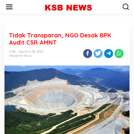
L
e
w
a
t
i
Tidak Transparan, NGO Desak BPK
k
e
Audit CSR AMNT
k
o
KSB
Agustus 28, 2022
n
Headline News
t
e
n