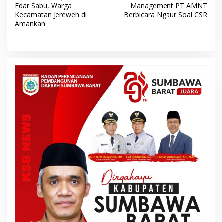
Edar Sabu, Warga
Management PT AMNT
a
Kecamatan Jereweh di
Berbicara Ngaur Soal CSR
v
Amankan
i
g
a
s
i
p
o
s