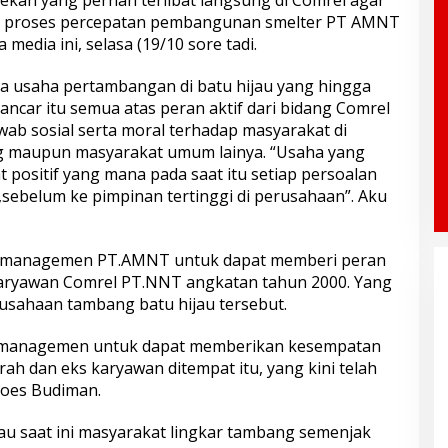
ekan yang pernah terlibat langsung di Comrel agar
m proses percepatan pembangunan smelter PT AMNT
edia ini, selasa (19/10 sore tadi.
a usaha pertambangan di batu hijau yang hingga
lancar itu semua atas peran aktif dari bidang Comrel
wab sosial serta moral terhadap masyarakat di
ng maupun masyarakat umum lainya. “Usaha yang
 positif yang mana pada saat itu setiap persoalan
l,sebelum ke pimpinan tertinggi di perusahaan”. Aku
da managemen PT.AMNT untuk dapat memberi peran
 karyawan Comrel PT.NNT angkatan tahun 2000. Yang
perusahaan tambang batu hijau tersebut.
k managemen untuk dapat memberikan kesempatan
ah dan eks karyawan ditempat itu, yang kini telah
oes Budiman.
u saat ini masyarakat lingkar tambang semenjak