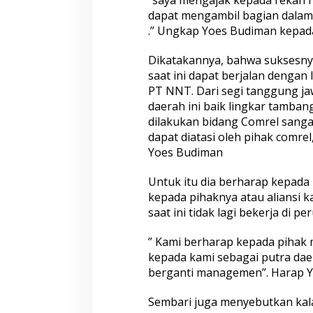
“saya mengajak kepada rekan r
dapat mengambil bagian dala
.” Ungkap Yoes Budiman kepada m
Dikatakannya, bahwa suksesny
saat ini dapat berjalan dengan 
PT NNT. Dari segi tanggung ja
daerah ini baik lingkar tamba
dilakukan bidang Comrel sangat
dapat diatasi oleh pihak comre
Yoes Budiman
Untuk itu dia berharap kepa
kepada pihaknya atau aliansi
saat ini tidak lagi bekerja di 
” Kami berharap kepada piha
kepada kami sebagai putra daer
berganti managemen”. Harap Y
Sembari juga menyebutkan kala