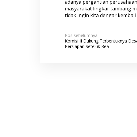
adanya pergantian perusahaan 
masyarakat lingkar tambang mer
tidak ingin kita dengar kembali
N
Pos sebelumnya
Komisi II Dukung Terbentuknya Des
a
Persiapan Seteluk Rea
v
i
g
a
s
i
p
o
s