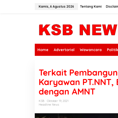
L
e
Kamis, 6 Agustus 2026
Tentang Kami
Disclai
w
a
t
i
k
e
k
o
n
Home
Advertorial
Wawancara
Politi
t
e
n
Terkait Pembanguna
Karyawan PT.NNT, 
dengan AMNT
KSB
Oktober 19, 2021
Headline News