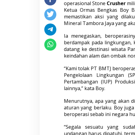
operasional Stone
Crusher
mil
Ketua Ormas Bengkas Boy Bu
memastikan aksi yang dilak
Mineral Tambora Jaya yang a
Ia menegaskan, beroperasiny
berdampak pada lingkungan, k
datang ke destinasi wisata P
keindahan alam dan ombak nom
“Kami tolak PT BMTJ beroperas
Pengelolaan Lingkungan (S
Pertambangan (IUP) Produksi,
lainnya,” kata Boy.
Menurutnya, apa yang akan di
aturan yang berlaku. Boy jug
beroperasi sebab ini negara h
“Segala sesuatu yang suda
undangan harus dipatuhi, term