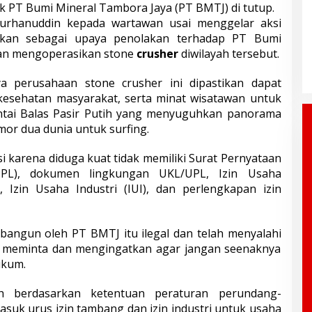
ik PT Bumi Mineral Tambora Jaya (PT BMTJ) di tutup.
rhanuddin kepada wartawan usai menggelar aksi
ukan sebagai upaya penolakan terhadap PT Bumi
kan mengoperasikan stone
crusher
diwilayah tersebut.
a perusahaan stone crusher ini dipastikan dapat
esehatan masyarakat, serta minat wisatawan untuk
antai Balas Pasir Putih yang menyuguhkan panorama
or dua dunia untuk surfing.
i karena diduga kuat tidak memiliki Surat Pernyataan
PPL), dokumen lingkungan UKL/UPL, Izin Usaha
 Izin Usaha Industri (IUI), dan perlengkapan izin
bangun oleh PT BMTJ itu ilegal dan telah menyalahi
a meminta dan mengingatkan agar jangan seenaknya
ukum.
h berdasarkan ketentuan peraturan perundang-
asuk urus izin tambang dan izin industri untuk usaha