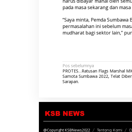
harus dibayar mahal oleh sem
pada masa sekarang dan masa 
“Saya minta, Pemda Sumbawa B
permasalahan ini sebelum mas
mudharat bagi sektor lain,” pu
N
Pos sebelumnya
PROTES…Ratusan Flags Marshal M
a
Samota Sumbawa 2022, Telat Diber
v
Sarapan.
i
g
a
s
i
@Copyright KSBNews2022
Tentang Kami
D