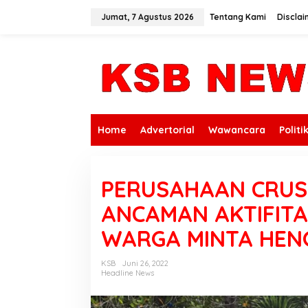
L
e
Jumat, 7 Agustus 2026
Tentang Kami
Disclai
w
a
t
i
k
e
k
o
n
Home
Advertorial
Wawancara
Politi
t
e
n
PERUSAHAAN CRUS
ANCAMAN AKTIFITA
WARGA MINTA HEN
KSB
Juni 26, 2022
Headline News