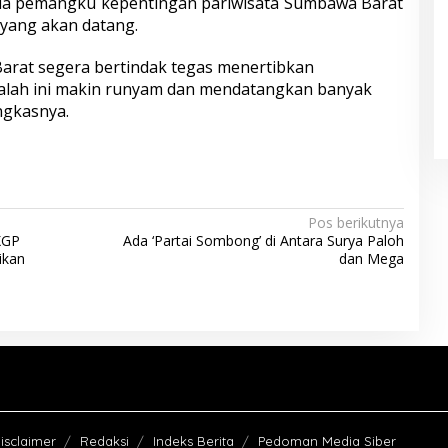
ua pemangku kepentingan pariwisata Sumbawa Barat
yang akan datang.
arat segera bertindak tegas menertibkan
alah ini makin runyam dan mendatangkan banyak
ngkasnya.
Pos berikutnya
XGP
Ada ‘Partai Sombong’ di Antara Surya Paloh
ikan
dan Mega
isclaimer
Redaksi
Indeks Berita
Pedoman Media Siber