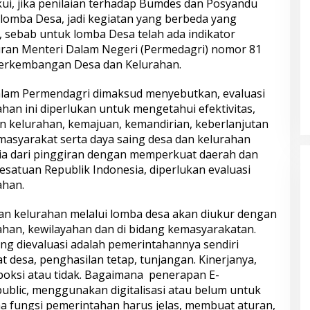
i, jika penilaian terhadap Bumdes dan Posyandu
 lomba Desa, jadi kegiatan yang berbeda yang
, sebab untuk lomba Desa telah ada indikator
uran Menteri Dalam Negeri (Permedagri) nomor 81
Perkembangan Desa dan Kelurahan.
lam Permendagri dimaksud menyebutkan, evaluasi
an ini diperlukan untuk mengetahui efektivitas,
 kelurahan, kemajuan, kemandirian, keberlanjutan
asyarakat serta daya saing desa dan kelurahan
a dari pinggiran dengan memperkuat daerah dan
satuan Republik Indonesia, diperlukan evaluasi
ahan.
an kelurahan melalui lomba desa akan diukur dengan
tahan, kewilayahan dan di bidang kemasyarakatan.
g dievaluasi adalah pemerintahannya sendiri
t desa, penghasilan tetap, tunjangan. Kinerjanya,
 poksi atau tidak. Bagaimana penerapan E-
blic, menggunakan digitalisasi atau belum untuk
 fungsi pemerintahan harus jelas, membuat aturan,