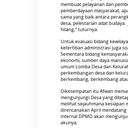
membuat pelayanan dan pember
pemberdayaan masyarakat, apak
sama yang baik antara perang
desa, pelestarian adat budaya. 
hilang,” tuturnya.
Untuk evaluasi bidang kewilay
ketertiban administrasi juga s
Sementara bidang kemasyaraka
ekonomi, sumber daya manusia m
umum Lomba Desa dan Keluraha
perkembangan desa dan kelura
berkembang, berkembang atau
Dikesempatan itu Afwan memast
mengunjungi Desa yang ditetap
melihat sejauhmana kesiapan 
direncanakan April mendatang 
internal DPMD akan mengunjun
akunya.