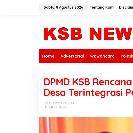
L
e
Sabtu, 8 Agustus 2026
Tentang Kami
Disclai
w
a
t
i
k
e
k
o
n
Home
Advertorial
Wawancara
Politi
t
e
n
DPMD KSB Rencana
Desa Terintegrasi
KSB
Maret 26, 2020
Headline News