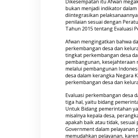
Dikesempatan itu Afwan megaku
bukan menjadi indikator dalam
diintegrasikan pelaksanaannya
penilaian sesuai dengan Perat
Tahun 2015 tentang Evaluasi 
Afwan mengingatkan bahwa da
perkembangan desa dan kelurah
tingkat perkembangan desa dan
pembangunan, kesejahteraan m
melalui pembangunan Indonesi
desa dalam kerangka Negara Ke
perkembangan desa dan kelur
Evaluasi perkembangan desa d
tiga hal, yaitu bidang pemerin
Untuk Bidang pemerintahan yan
misalnya kepala desa, perangka
apakah baik atau tidak, sesuai
Government dalam pelayanan pu
memudahkan pelayanan, karena