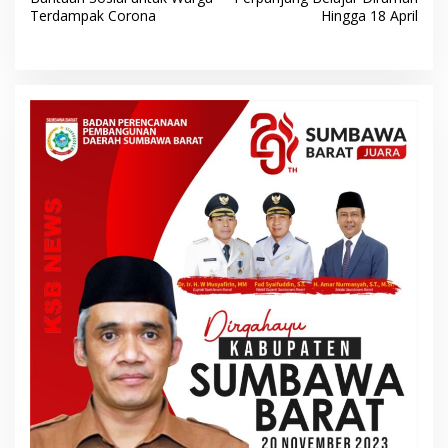
v
Terdampak Corona
Hingga 18 April
i
g
a
s
i
p
o
s