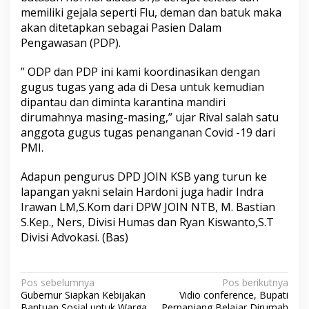
memiliki gejala seperti Flu, deman dan batuk maka
akan ditetapkan sebagai Pasien Dalam
Pengawasan (PDP).
” ODP dan PDP ini kami koordinasikan dengan
gugus tugas yang ada di Desa untuk kemudian
dipantau dan diminta karantina mandiri
dirumahnya masing-masing,” ujar Rival salah satu
anggota gugus tugas penanganan Covid -19 dari
PMI.
Adapun pengurus DPD JOIN KSB yang turun ke
lapangan yakni selain Hardoni juga hadir Indra
Irawan LM,S.Kom dari DPW JOIN NTB, M. Bastian
S.Kep., Ners, Divisi Humas dan Ryan Kiswanto,S.T
Divisi Advokasi. (Bas)
N
Pos sebelumnya
Pos berikutnya
Gubernur Siapkan Kebijakan
Vidio conference, Bupati
a
Bantuan Sosial untuk Warga
Perpanjang Belajar Dirumah