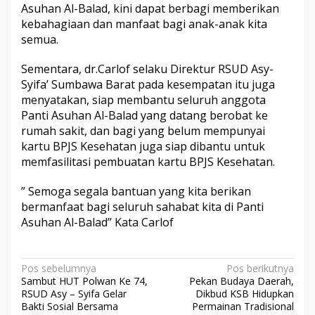
Asuhan Al-Balad, kini dapat berbagi memberikan
kebahagiaan dan manfaat bagi anak-anak kita
semua.
Sementara, dr.Carlof selaku Direktur RSUD Asy-
Syifa’ Sumbawa Barat pada kesempatan itu juga
menyatakan, siap membantu seluruh anggota
Panti Asuhan Al-Balad yang datang berobat ke
rumah sakit, dan bagi yang belum mempunyai
kartu BPJS Kesehatan juga siap dibantu untuk
memfasilitasi pembuatan kartu BPJS Kesehatan.
” Semoga segala bantuan yang kita berikan
bermanfaat bagi seluruh sahabat kita di Panti
Asuhan Al-Balad” Kata Carlof
N
Pos sebelumnya
Pos berikutnya
Sambut HUT Polwan Ke 74,
Pekan Budaya Daerah,
a
RSUD Asy – Syifa Gelar
Dikbud KSB Hidupkan
v
Bakti Sosial Bersama
Permainan Tradisional