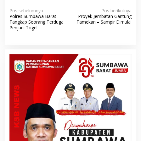
N
Pos sebelumnya
Pos berikutnya
Polres Sumbawa Barat
Proyek Jembatan Gantung
a
Tangkap Seorang Terduga
Tamekan – Sampir Dimulai
v
Penjudi Togel
i
g
a
s
i
p
o
s