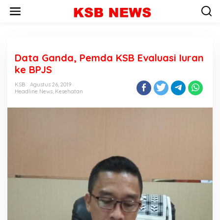
L
e
w
a
t
i
Data Ganda, Pemda KSB Evaluasi Iuran
k
e
ke BPJS
k
o
KSB
Agustus 26, 2019
n
Headline News
,
Kesehatan
t
e
n